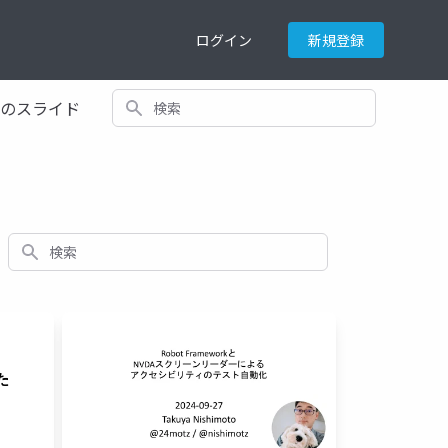
ログイン
新規登録
検索
てのスライド
検索