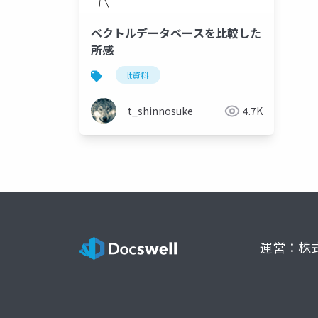
ベクトルデータベースを比較した
所感
lt資料
t_shinnosuke
4.7K
運営：株