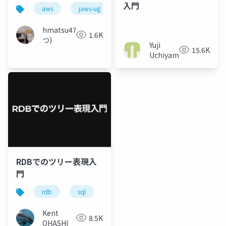
連アップデート
入門
aws
jaws-ug
mysql
mariadb
cl
hmatsu47(ま
1.6K
つ)
Yuji
15.6K
Uchiyama
RDBでのツリー表現入
門
rdb
sql
モデリング
テーブル設計
Kent
8.5K
OHASHI