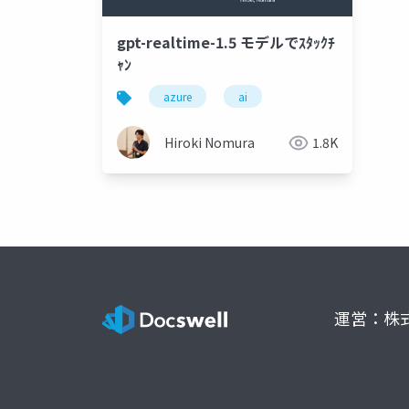
gpt-realtime-1.5 モデルでｽﾀｯｸﾁ
ｬﾝ
azure
ai
Hiroki Nomura
1.8K
運営：株