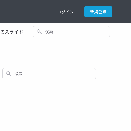
ログイン
新規登録
検索
てのスライド
検索