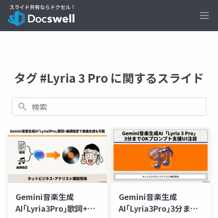
Ope
タグ #Lyria 3 Pro に関するスライド
検索
Gemini音楽生成
Gemini音楽生成
AI｢Lyria3Pro｣歌詞+曲
AI｢Lyria3Pro｣3分まで