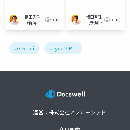
調指定で楽曲生成も可
OKプロンプト支援UI注
能
目
横田秀珠
横田秀珠
106
>100
（新潟ITコ
（新潟IT
ンサルタン
コンサル
ト）
タント）
#Gemini
#Lyria 3 Pro
運営：株式会社アプルーシッド
利用規約