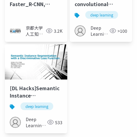
Faster_R-CNN,
convolutional
Mask_R-CNN
Operators for
deep learning
Instance
Segmentation
京都大学
Deep
3.2K
>100
人工知能
Learning
研究会
JP
KaiRA
[DL Hacks]Semantic
Instance
Segmentation with a
deep learning
Discriminative Loss
Function
Deep
533
Learning
JP