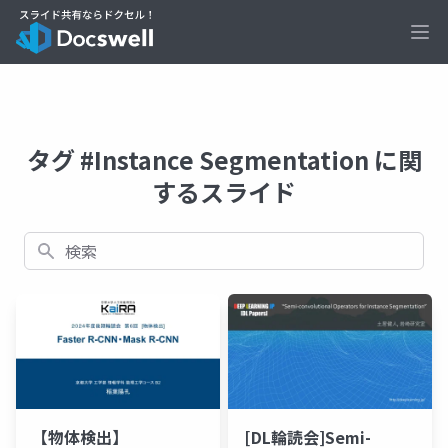
Ope
タグ #Instance Segmentation に関
するスライド
検索
【物体検出】
[DL輪読会]Semi-