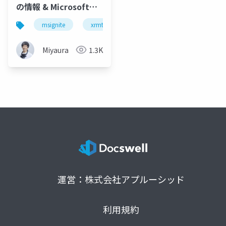
の情報 & Microsoft
Learnの整理をしてみ
msignite
xrmtg
mixed reality
xr
た
Miyaura
1.3K
運営：株式会社アプルーシッド
利用規約