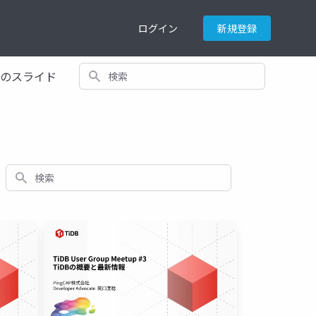
ログイン
新規登録
検索
てのスライド
検索