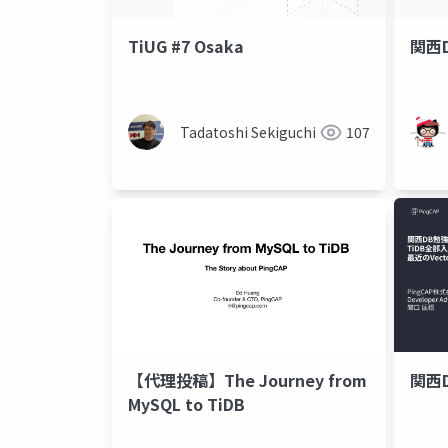
TiUG #7 Osaka
関西D
Tadatoshi Sekiguchi
107
【代理投稿】The Journey from
関西D
MySQL to TiDB