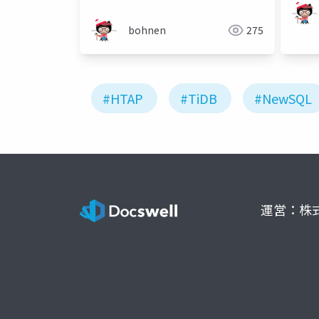
bohnen
275
#HTAP
#TiDB
#NewSQL
運営：株