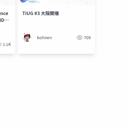
ence
TiUG #3 大阪開催
iDB
bohnen
709
1.1K