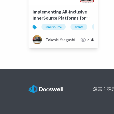
Implementing All-Inclusive
InnerSource Platforms for
Large Enterprises
innersource
events
backstage
Takeshi Yaegashi
2.3K
運営：株