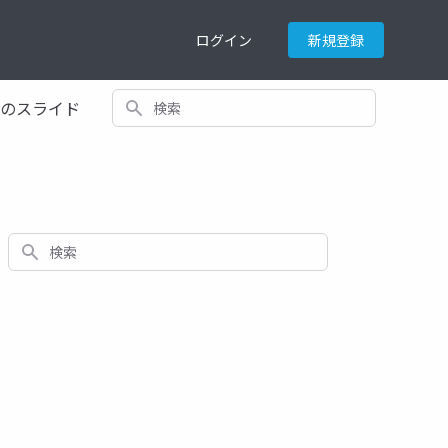
ログイン
新規登録
検索
てのスライド
検索