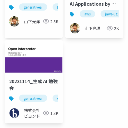
AI Applications by No
generativeai
内製開発
Code(Low Code)
aws
jaws-ug
山下光洋
2.5K
山下光洋
2K
20231114_生成 AI 勉強
会
generativeai
openinterpreter
勉強会
株式会社
1.3K
ビヨンド