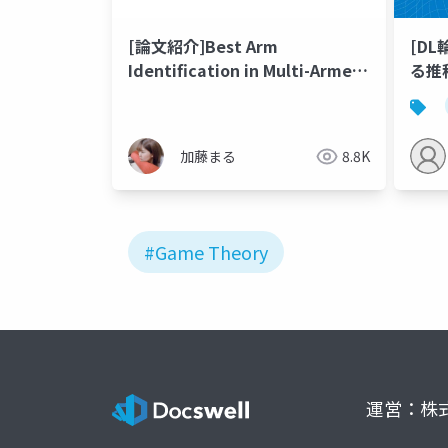
[論文紹介]Best Arm
[D
Identification in Multi-Armed
る推
Bandits
加藤まる
8.8K
#Game Theory
運営：株