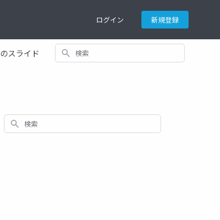
ログイン
新規登録
検索
てのスライド
検索