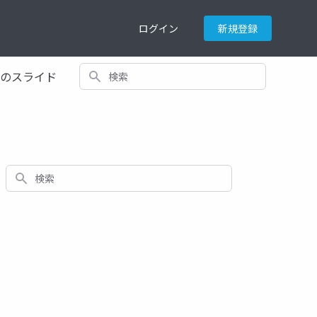
ログイン
新規登録
検索
てのスライド
検索