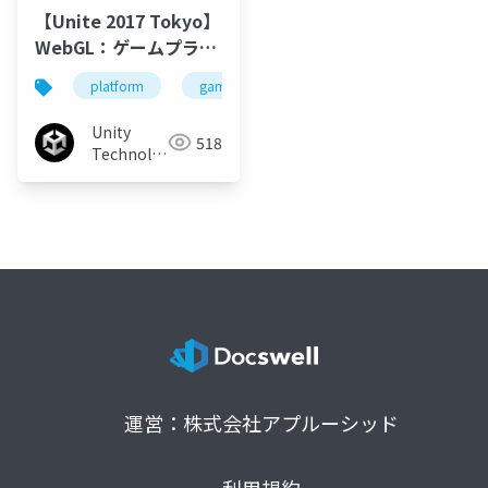
【Unite 2017 Tokyo】
WebGL：ゲームプラッ
トフォームとしての
platform
game
wed
unity
unity
Webと現在と未来
Unity
518
Technologies
Japan
運営：株式会社アプルーシッド