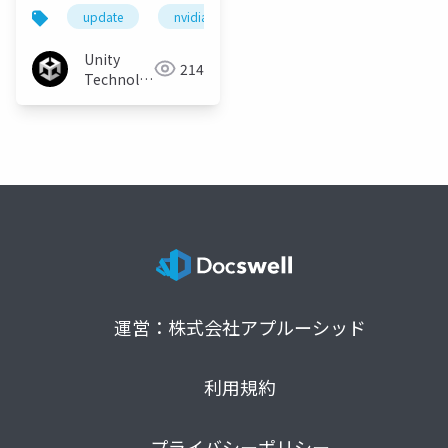
ップデートおよびAnsel
update
nvidia
unity
unity3d
ans
とVRWorksの紹介
Unity
214
Technologies
Japan
運営：株式会社アプルーシッド
利用規約
プライバシーポリシー