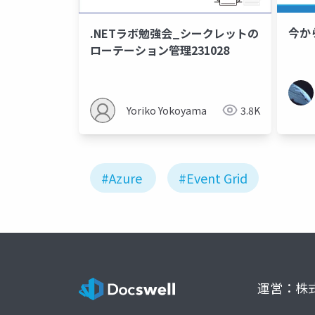
今から
.NETラボ勉強会_シークレットの
ローテーション管理231028
Yoriko Yokoyama
3.8K
#Azure
#Event Grid
運営：株