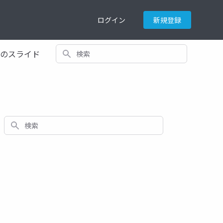
ログイン
新規登録
検索
てのスライド
検索