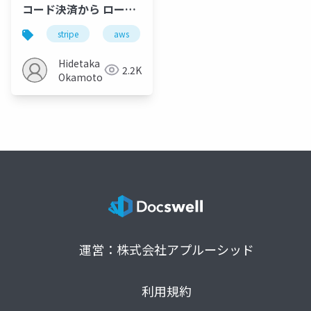
コード決済から ローコ
ード開発への移行法 /
stripe
aws
ノーコード
ローコード
JP_Stripes Fukuoka
202307
Hidetaka
2.2K
Okamoto
運営：株式会社アプルーシッド
利用規約