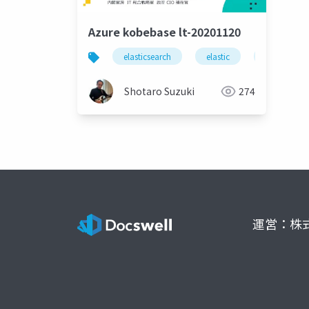
Azure kobebase lt-20201120
elasticsearch
elastic
elasticstack
Shotaro Suzuki
274
運営：株