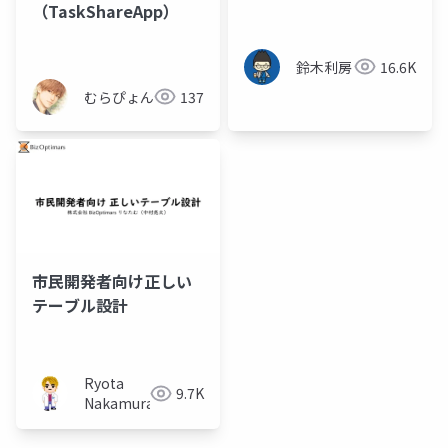
（TaskShareApp）
鈴木利房
16.6K
むらぴょん
137
市民開発者向け正しい
テーブル設計
Ryota
9.7K
Nakamura