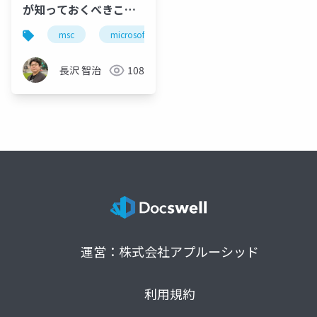
が知っておくべきこれ
からの開発現場 (DE-
msc
microsoft
チーム開発
アジャイル
010)
長沢 智治
108
運営：株式会社アプルーシッド
利用規約