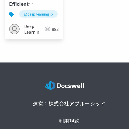
Efficient
Reinforcement
@deep learning jp
Learning with Self-
Predictive
Deep
883
Representations
Learning
JP
運営：株式会社アプルーシッド
利用規約