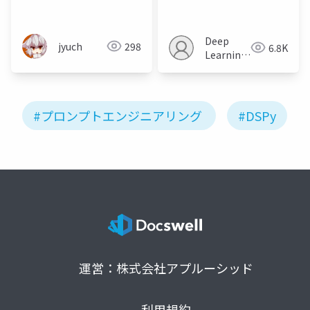
れたい
Declarative
Language Model
Calls into Self-
Deep
jyuch
298
6.8K
Improving Pipelines
Learning
JP
#プロンプトエンジニアリング
#DSPy
運営：株式会社アプルーシッド
利用規約