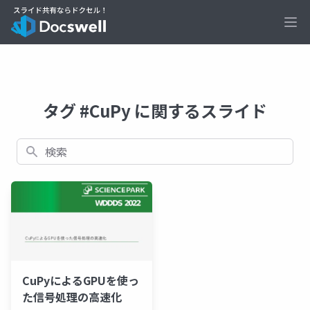
Ope
タグ #CuPy に関するスライド
検索
CuPyによるGPUを使っ
た信号処理の高速化