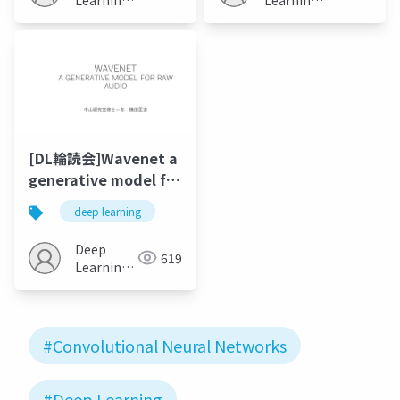
Learning
JP
JP
[DL輪読会]Wavenet a
generative model for
raw audio
deep learning
Deep
619
Learning
JP
#Convolutional Neural Networks
#Deep Learning