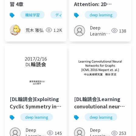
習 4章
Attention: 2D
Convolutional Neural
機械学習
ディープニューラルネットワーク
deep learning
畳み込
Networks for
Sequence-to-
Deep
荒木 雅弘
1.2K
138
Sequence Prediction
Learning
JP
[DL輪読会]Exploiting
[DL輪読会]Learning
Cyclic Symmetry in
convolutional neural
Convolutional Neural
networks for graphs
deep learning
deep learning
Networks
Deep
Deep
145
253
Learning