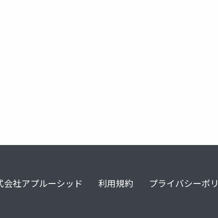
変数
変数宣言
代入
入力
出力
金子邦彦
式会社アプルーシッド
利用規約
プライバシーポ