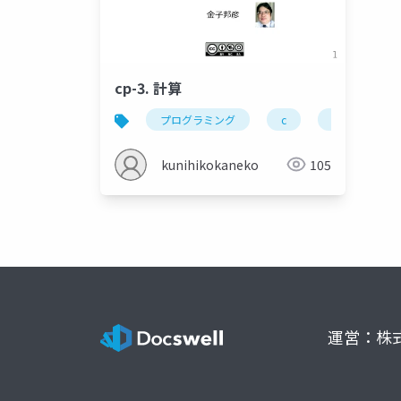
cp-3. 計算
プログラミング
c
計算
kunihikokaneko
105
運営：株