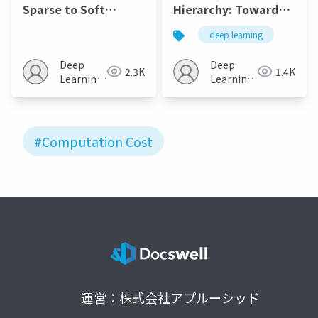
Sparse to Soft
Hierarchy: Towards
Mixtures of Experts
Larger Convolutional
deep learning
Language Models
Deep
Deep
2.3K
1.4K
Learning
Learning
JP
JP
#Computation Cost
運営：株式会社アプルーシッド