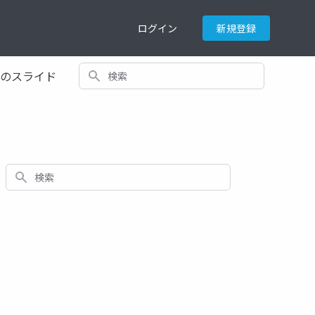
ログイン
新規登録
検索
てのスライド
検索