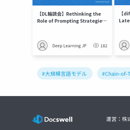
【di
【DL輪読会】Rethinking the
Late
Role of Prompting Strategies
LLMs
in LLM Test-Time Scaling: A
Perspective of Probability
Theory
Deep Learning JP
182
#大規模言語モデル
#Chain-of-
運営：株