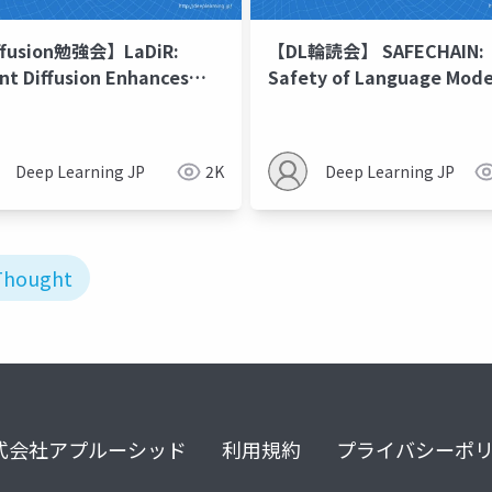
ffusion勉強会】LaDiR:
【DL輪読会】 SAFECHAIN:
nt Diffusion Enhances
Safety of Language Mode
 for Text Reasoning
with Long Chain-of-Thought
Reasoning Capabilities
Deep Learning JP
2K
Deep Learning JP
Thought
式会社アプルーシッド
利用規約
プライバシーポ