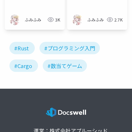
てもらう 90 分〜
みよう！
ふみふみ
3K
ふみふみ
2.7K
#Rust
#プログラミング入門
#Cargo
#数当てゲーム
運営：株式会社アプルーシッド