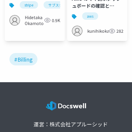
ュボードの確認と
stripe
サブスクリプション
Billing の設定
aws
Hidetaka
0.9K
Okamoto
kunihikokaneko
282
#Billing
運営：株式会社アプルーシッド