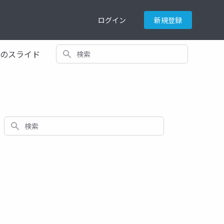
ログイン
新規登録
検索
てのスライド
検索