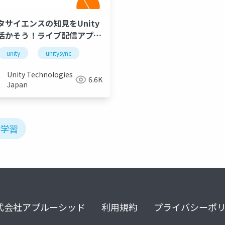
タサイエンスの知見をUnity
活かそう！ライブ配信アプリ
IAMの顔認識改善の取り組み
unity
unitysync
Unity Technologies
6.6K
Japan
械学習
式会社アプルーシッド
利用規約
プライバシーポ