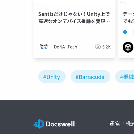
Sentisだけじゃない！Unity上で
デー
高速なオンデバイス推論を実現す
でも
るアプローチのご紹介
IR
DeNA_Tech
5.2K
#Unity
#Barracuda
#機
運営：株