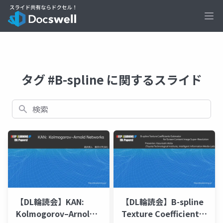
Ope
タグ #B-spline に関するスライド
検索
【DL輪読会】KAN:
【DL輪読会】B-spline
Kolmogorov–Arnold
Texture Coefficients