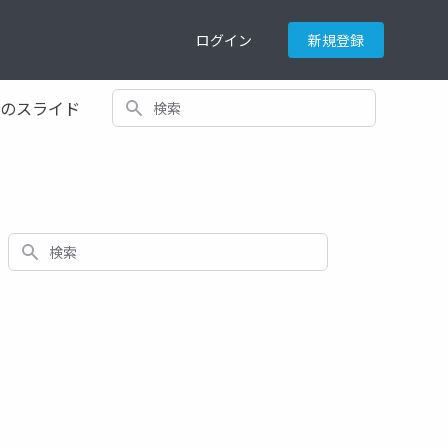
ログイン
新規登録
検索
てのスライド
検索