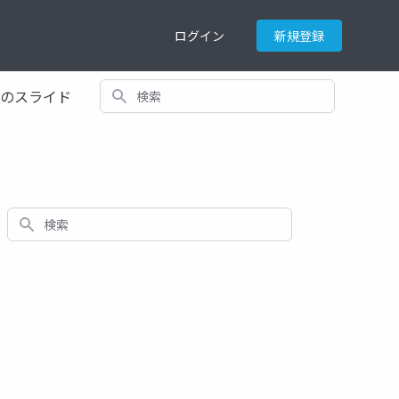
ログイン
新規登録
検索
てのスライド
検索