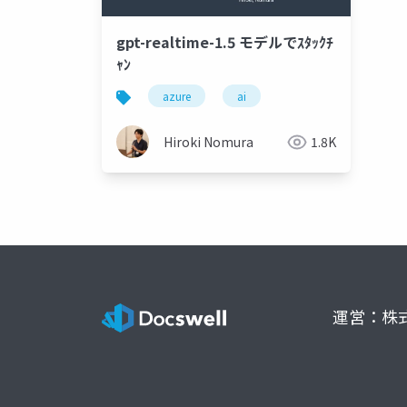
gpt-realtime-1.5 モデルでｽﾀｯｸﾁ
ｬﾝ
azure
ai
Hiroki Nomura
1.8K
運営：株