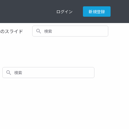
ログイン
新規登録
検索
てのスライド
検索