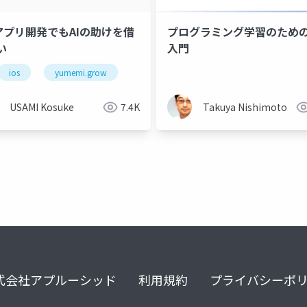
Sアプリ開発でもAIの助けを借
プログラミング学習のため
い
入門
ios
yumemi.grow
USAMI Kosuke
7.4K
Takuya Nishimoto
式会社アプルーシッド
利用規約
プライバシーポ