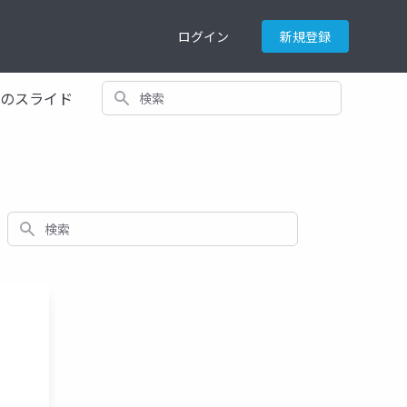
ログイン
新規登録
検索
てのスライド
検索