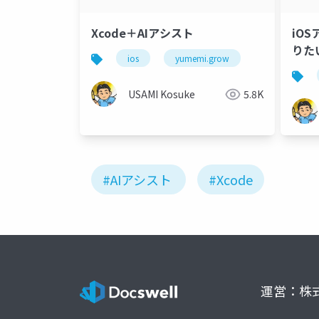
Xcode＋AIアシスト
iO
りた
ios
yumemi.grow
USAMI Kosuke
5.8K
#AIアシスト
#Xcode
運営：株