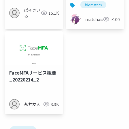
MasterFace Attack
biometrics
and Its Relation to
ぱそきい
15.1K
the Capacity of Face
ろ
matchaism
>100
Representations"を
ざっくり要約
FaceMFAサービス概要
_20220214_2
永井友人
3.3K