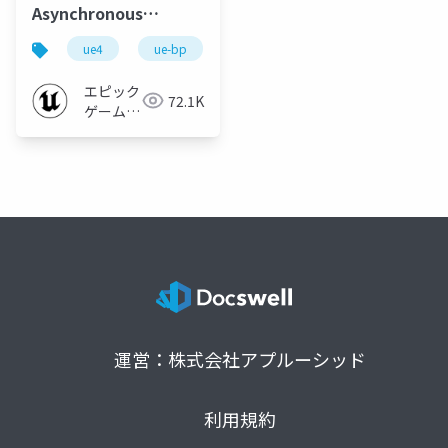
Asynchronous
Loading Screen【第
ue4
ue-bp
ue-c++
１１回UE4勉強会 in 大
阪 2019】
エピック
72.1K
ゲームズ
ジャパン
運営：株式会社アプルーシッド
利用規約