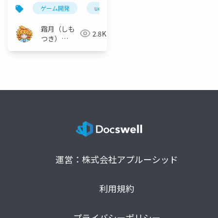
UE5ゲーム開発～導入
ゲーム開発
ue5
霜月の玩具箱
uetokyo
編～（追記版）
霜月（しも
2.8K
つき）
@Shimotuki2012
運営：株式会社アプルーシッド
利用規約
プライバシーポリシー