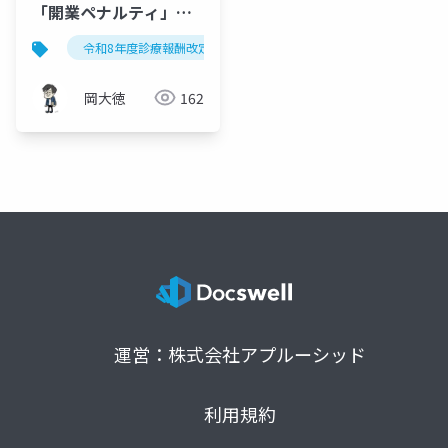
「開業ペナルティ」解
体新書｜令和8年度診療
令和8年度診療報酬改定
医師偏在対策
外来医師過
報酬改定
岡大徳
162
運営：株式会社アプルーシッド
利用規約