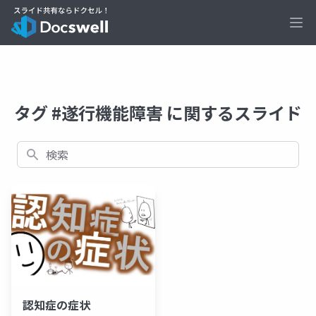
Ope
タグ #遂行機能障害 に関するスライド
検索
認知症の症状