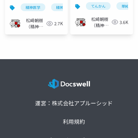
てんかん
単純発作
精神医学
精神科
解離症
解離性障害
松崎朝樹
松崎朝樹
3.6K
2.7K
（精神科
（精神科
医）
医）
運営：株式会社アプルーシッド
利用規約