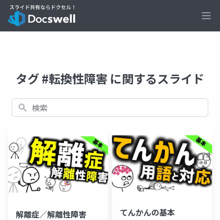
Ope
タグ #転換性障害 に関するスライド
検索
てんかんの基本
解離症／解離性障害