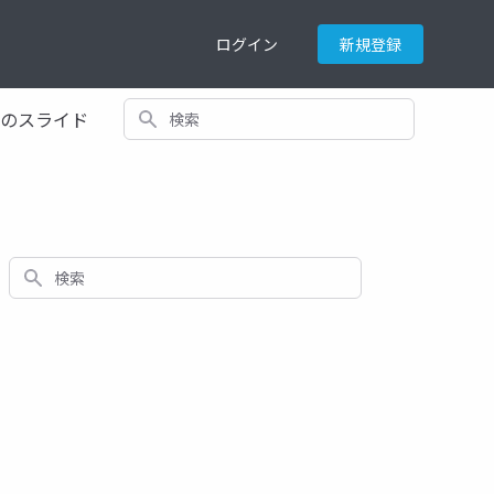
ログイン
新規登録
検索
てのスライド
検索