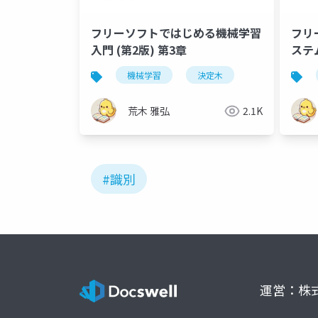
フリーソフトではじめる機械学習
フリ
入門 (第2版) 第3章
ステム
機械学習
決定木
荒木 雅弘
2.1K
#識別
運営：株