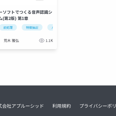
ーソフトでつくる音声認識シ
(第2版) 第1章
前処理
特徴抽出
パターン認識
最近傍決定法
荒木 雅弘
1.1K
式会社アプルーシッド
利用規約
プライバシーポ