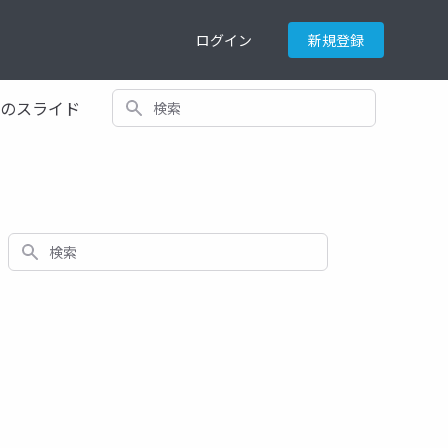
ログイン
新規登録
検索
てのスライド
検索