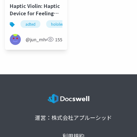
Haptic Violin: Haptic
Device for Feeling
Feelings of Musical
adted
hololens
domcn
haptics
Instruments
@jun_mh4g
155
運営：株式会社アプルーシッド
利用規約