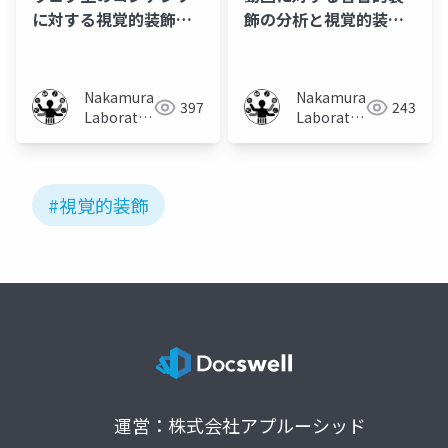
に対する視覚的装飾手
飾の分析と視覚的装飾
法の提案
を可能とする手法の提
案
Nakamura
Nakamura
397
243
Laboratory
Laboratory
(Meiji
(Meiji
University)
University)
#視覚的装飾
運営：株式会社アプルーシッド