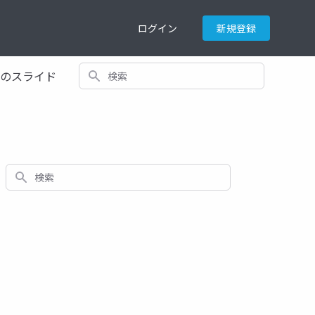
ログイン
新規登録
検索
てのスライド
検索