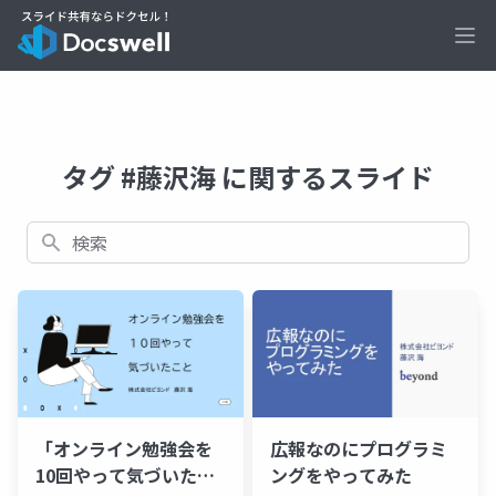
Ope
タグ #藤沢海 に関するスライド
検索
「オンライン勉強会を
広報なのにプログラミ
10回やって気づいたこ
ングをやってみた