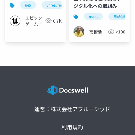
ケティングソリューシ
ジタル化への取組み
ue5
unreal fest
unreal fest west ’22
ue-a
ョン【UNREAL FEST
WEST ’22】
maas
自動運転
エピック
6.7K
ゲームズ
ジャパン
高橋浩
>100
運営：株式会社アプルーシッド
利用規約