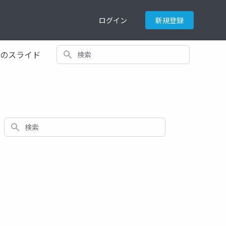
ログイン
新規登録
検索
てのスライド
検索