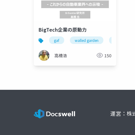
BigTech企業の原動力
gaf
walled garden
gafa
高橋浩
150
運営：株