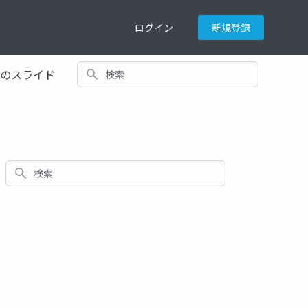
ログイン
新規登録
検索
てのスライド
検索