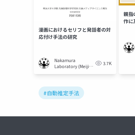
親指
作に
さの
漫画におけるセリフと発話者の対
応付け手法の研究
Nakamura
3.7K
Laboratory (Meiji
University)
#自動推定手法