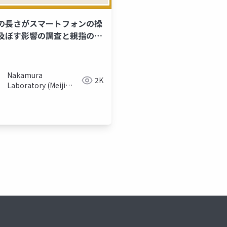
の長さがスマートフォンの操
及ぼす影響の調査と親指の長
自動推定手法の検討
Nakamura
2K
Laboratory (Meiji
University)